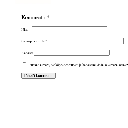
Kommentti
*
Nimi
*
Sähköpostiosoite
*
Kotisivu
Tallenna nimeni, sähköpostiosoitteeni ja kotisivuni tähän selaimeen seura