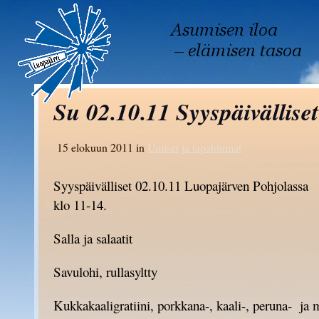
Su 02.10.11 Syyspäivälliset
15 elokuun 2011 in
Uutiset ja tapahtumat
Syyspäivälliset 02.10.11 Luopajärven Pohjolassa
klo 11-14.
Salla ja salaatit
Savulohi, rullasyltty
Kukkakaaligratiini, porkkana-, kaali-, peruna- ja 