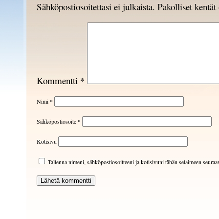
Sähköpostiosoitettasi ei julkaista.
Pakolliset kentä
Kommentti
*
Nimi
*
Sähköpostiosoite
*
Kotisivu
Tallenna nimeni, sähköpostiosoitteeni ja kotisivuni tähän selaimeen seura