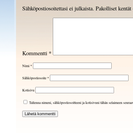
Sähköpostiosoitettasi ei julkaista.
Pakolliset kentä
Kommentti
*
Nimi
*
Sähköpostiosoite
*
Kotisivu
Tallenna nimeni, sähköpostiosoitteeni ja kotisivuni tähän selaimeen seura