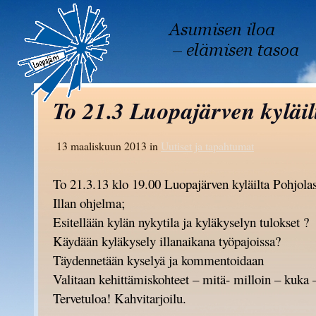
To 21.3 Luopajärven kyläil
13 maaliskuun 2013 in
Uutiset ja tapahtumat
To 21.3.13 klo 19.00 Luopajärven kyläilta Pohjolas
Illan ohjelma;
Esitellään kylän nykytila ja kyläkyselyn tulokset ?
Käydään kyläkysely illanaikana työpajoissa?
Täydennetään kyselyä ja kommentoidaan
Valitaan kehittämiskohteet – mitä- milloin – kuka 
Tervetuloa! Kahvitarjoilu.