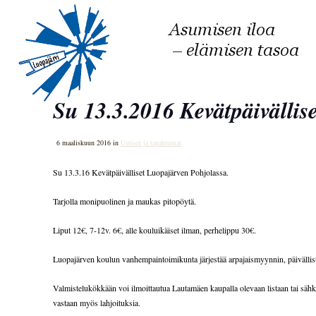
Su 13.3.2016 Kevätpäivällise
6 maaliskuun 2016 in
Uutiset ja tapahtumat
Su 13.3.16 Kevätpäivälliset Luopajärven Pohjolassa.
Tarjolla monipuolinen ja maukas pitopöytä.
Liput 12€, 7-12v. 6€, alle kouluikäiset ilman, perhelippu 30€.
Luopajärven koulun vanhempaintoimikunta järjestää arpajaismyynnin, päivällis
Valmistelukökkään voi ilmoittautua Lautamäen kaupalla olevaan listaan tai sä
vastaan myös lahjoituksia.