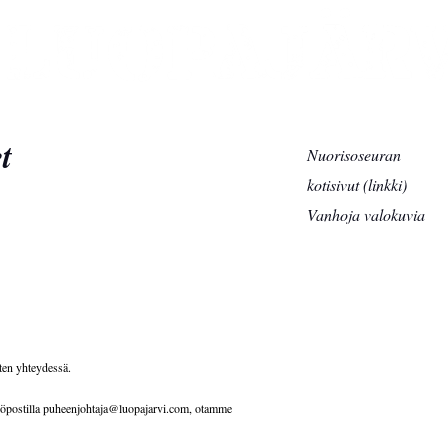
t
Nuorisoseuran
kotisivut (linkki)
Vanhoja valokuvia
ten yhteydessä.
hköpostilla puheenjohtaja@luopajarvi.com, otamme